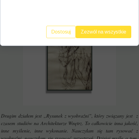
serwisu, personalizacji treści, oraz analizy ruchu na
stronie.
Dostosuj
Zezwól na wszystkie
Drugim działem jest „Rysunek z wyobraźni”, który związany jest z
czasem studiów na Architekturze Wnętrz. To całkowicie inna jakość,
inne myślenie, inne wykonanie. Nauczyłam się tam rysować z
wyobraźni, nauczyłam się rysować przestrzeń. Dzisiaj myślę o tym,