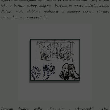
jako o bardzo wzbogacającym, bezcennym wręcz doświadczeniu,
dlatego moje ulubione realizacje z tamtego okresu również
umieściłam w swoim portfolio.
Trzecim działem byłby „Figuracja - szkicownik”, rodzaj