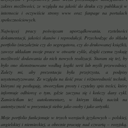
zakres możliwości, ze względu na jakość do druku czy publikacji w
internecie i oczywiście strony www oraz fanpage na portalach
społecznościowych.
Najwięcej pracy poświęcam uporządkowaniu, rzetelności
dokumentacji, jakości skanów i reprodukcji. Przechodząc do składu
portfolio (niezależnie czy do segregatora, czy do drukowanej książki),
zawsze układam swoje prace w otwarte cykle, dzięki czemu zyskuję
możliwość dodawania do nich nowych realizacji. Staram się też, by
było ono skonstruowane według logiki serii lub myśli przewodniej.
Zależy mi, aby prezentacja była przejrzysta, a podpisy
usystematyzowane. Ze względu na ilość prac i różnorodność technik,
którymi się posługuję, stworzyłam prosty i czytelny spis treści, który
informuje odbiorcę o tym, gdzie zaczyna się i kończy dany cykl.
Zamieściłam też autokomentarz, w którym kładę nacisk na
autentyczność w prezentacji siebie jako osoby i jako artystki.
Moje portfolio funkcjonuje w trzech wersjach językowych – polskiej,
angielskiej i niemieckiej, a obecnie pracuję nad czwartą – rosyjską.