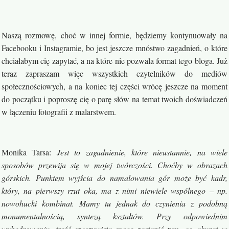
Naszą rozmowę, choć w innej formie, będziemy kontynuowały na
Facebooku i Instagramie, bo jest jeszcze mnóstwo zagadnień, o które
chciałabym cię zapytać, a na które nie pozwala format tego bloga. Już
teraz zapraszam więc wszystkich czytelników do mediów
społecznościowych, a na koniec tej części wrócę jeszcze na moment
do początku i poproszę cię o parę słów na temat twoich doświadczeń
w łączeniu fotografii z malarstwem.
Monika Tarsa
:
Jest to zagadnienie, które nieustannie, na wiele
sposobów przewija się w mojej twórczości. Choćby w obrazach
górskich. Punktem wyjścia do namalowania gór może być kadr,
który, na pierwszy rzut oka, ma z nimi niewiele wspólnego – np.
nowohucki kombinat. Mamy tu jednak do czynienia z podobną
monumentalnością, syntezą kształtów. Przy odpowiednim
wykadrowaniu, treść rzeczywistą mogę zastąpić tym, co akurat w