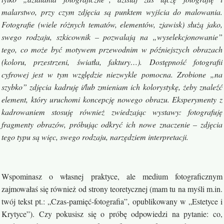
malarstwo, przy czym zdjęcia są punktem wyjścia do malowania.
Fotografie (wiele różnych tematów, elementów, zjawisk) służą jako,
swego rodzaju, szkicownik – pozwalają na „wyselekcjonowanie”
tego, co może być motywem przewodnim w późniejszych obrazach
(koloru, przestrzeni, światła, faktury…). Dostępność fotografii
cyfrowej jest w tym względzie niezwykle pomocna. Zrobione „na
szybko” zdjęcia kadruję i/lub zmieniam ich kolorystykę, żeby znaleźć
element, który uruchomi koncepcję nowego obrazu. Eksperymenty z
kadrowaniem stosuję również zwiedzając wystawy: fotografuję
fragmenty obrazów, próbując odkryć ich nowe znaczenie – zdjęcia
tego typu są więc, swego rodzaju, narzędziem interpretacji.
Wspominasz o własnej praktyce, ale medium fotograficznym
zajmowałaś się również od strony teoretycznej (mam tu na myśli m.in.
twój tekst pt.: „Czas-pamięć-fotografia”, opublikowany w „Estetyce i
Krytyce”). Czy pokusisz się o próbę odpowiedzi na pytanie: co,