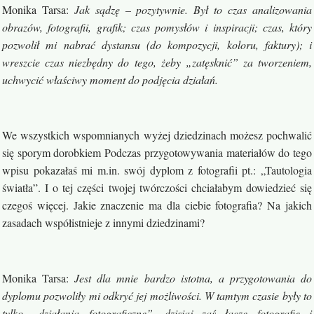
Monika Tarsa
:
Jak sądzę – pozytywnie. Był to czas analizowania
obrazów, fotografii, grafik; czas pomysłów i inspiracji; czas, który
pozwolił mi nabrać dystansu (do kompozycji, koloru, faktury); i
wreszcie czas niezbędny do tego, żeby „zatęsknić” za tworzeniem,
uchwycić właściwy moment do podjęcia działań.
We wszystkich wspomnianych wyżej dziedzinach możesz pochwalić
się sporym dorobkiem Podczas przygotowywania materiałów do tego
wpisu pokazałaś mi m.in. swój dyplom z fotografii pt.: „Tautologia
światła”. I o tej części twojej twórczości chciałabym dowiedzieć się
czegoś więcej. Jakie znaczenie ma dla ciebie fotografia? Na jakich
zasadach współistnieje z innymi dziedzinami?
Monika Tarsa
:
Jest dla mnie bardzo istotna, a przygotowania do
dyplomu pozwoliły mi odkryć jej możliwości. W tamtym czasie były to
tylko „działania fotograficzne”, dzisiaj zaś łączę fotografię i