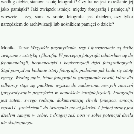
według ciebie, stanowi istotę fotografii? Czy trafne jest określanie jej
jako pamiątki? Jaki związek istnieje między fotografią i pamięcią? I
wreszcie – czy, sama w sobie, fotografia jest dziełem, czy tylko
narzędziem do archiwizacji lub nośnikiem pamięci o dziele?
Monika Tarsa
:
Wszystkie przemyślenia, tezy i interpretacje są ściśle
związane z estetyką i filozofią. W percepcji fotografii odniosłam się do
fenomenologii, hermeneutyki i konkretyzacji dzieł fotograficznych.
Stąd pomysł na badanie istoty fotografii, podobnie jak bada się istotę
rzeczy. Według mnie, istota fotografii to zatrzymanie chwili, która dla
odbiorcy staje się punktem wyjścia do nadawania nowych znaczeń
(przywoływanie przeszłości w kontekście teraźniejszości). Fotografia
jest zatem, swego rodzaju, dokumentacją chwili (miejsca, emocji,
czasu) i „pretekstem” do tworzenia nowej jakości. Z jednej strony jest
dziełem samym w sobie, z drugiej zaś, nosi w sobie potencjał dzieła
nie-skończonego.