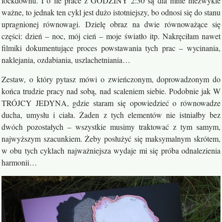
lockdownu. I o ile prace z GODZINY 2:30 są dla mnie niezwykle
ważne, to jednak ten cykl jest dużo istotniejszy, bo odnosi się do stanu
upragnionej równowagi. Dzielę obraz na dwie równoważące się
części: dzień – noc, mój cień – moje światło itp. Nakręciłam nawet
filmiki dokumentujące proces powstawania tych prac – wycinania,
naklejania, ozdabiania, uszlachetniania…
Zestaw, o który pytasz mówi o zwieńczonym, doprowadzonym do
końca trudzie pracy nad sobą, nad scaleniem siebie. Podobnie jak W
TRÓJCY JEDYNA, gdzie staram się opowiedzieć o równowadze
ducha, umysłu i ciała. Żaden z tych elementów nie istniałby bez
dwóch pozostałych – wszystkie musimy traktować z tym samym,
najwyższym szacunkiem. Żeby posłużyć się maksymalnym skrótem,
w obu tych cyklach najważniejsza wydaje mi się próba odnalezienia
harmonii…