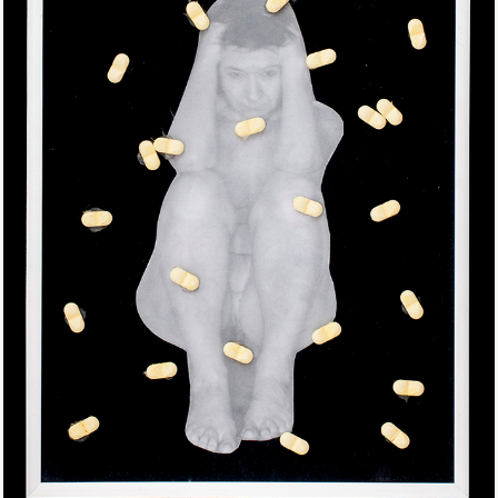
Zgoda na pliki cookie
Cookies to małe pliki danych, które są przechowywane
na Twoim urządzeniu podczas przeglądania stron
internetowych. Używamy ich do poprawy działania
serwisu, personalizacji treści, oraz analizy ruchu na
stronie.
Dostosuj
Zezwól na wszystkie