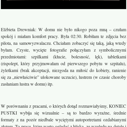
Elżbieta Drewniak: W domu nie było nikogo poza mną – czułam
spokój i miałam komfort pracy. Była 02:30. Robiłam te zdjęcia bez
pilota, na samowyzwalaczu. Chciałam zobaczyć się taką, jaką wtedy
byłam. Czyste, wycięte fotografie połączyłam z symbolicznymi
przedmiotami: szpilkami (kłucie, bolesność, lęk), tabletkami
(rispolept, który przyjmowałam od pierwszego pobytu w szpitalu),
żyletkami (brak akceptacji, niezgoda na miłość do kobiety, ranienie
się za „niewłaściwie” ulokowane uczucie), lustrem (w czasie choroby
zasłaniam lustra w domu) itp.
W porównaniu z pracami, o których dotąd rozmawiałyśmy, KONIEC
PUSTKI wybija się wizualnie – są to bardzo wyraźne, średnie
formaty z na pozór niedbale wyciętymi autoportretami ozdabianymi
złotem. To prace, które warto oglądać z bliska, ze względu na detale i