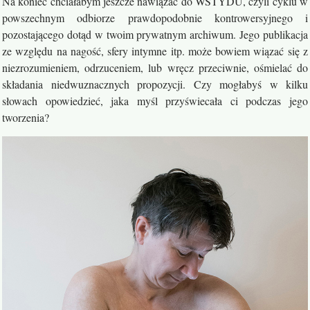
Na koniec chciałabym jeszcze nawiązać do WSTYDU, czyli cyklu w
powszechnym odbiorze prawdopodobnie kontrowersyjnego i
pozostającego dotąd w twoim prywatnym archiwum. Jego publikacja
ze względu na nagość, sfery intymne itp. może bowiem wiązać się z
niezrozumieniem, odrzuceniem, lub wręcz przeciwnie, ośmielać do
składania niedwuznacznych propozycji. Czy mogłabyś w kilku
słowach opowiedzieć, jaka myśl przyświecała ci podczas jego
tworzenia?