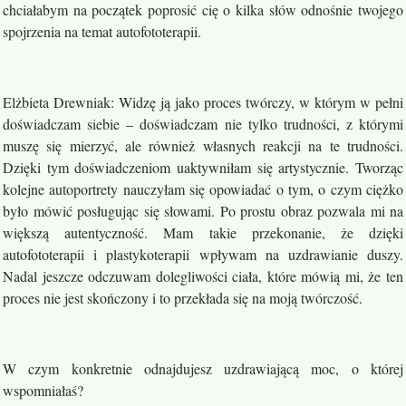
chciałabym na początek poprosić cię o kilka słów odnośnie twojego
spojrzenia na temat autofototerapii.
Elżbieta Drewniak: Widzę ją jako proces twórczy, w którym w pełni
doświadczam siebie – doświadczam nie tylko trudności, z którymi
muszę się mierzyć, ale również własnych reakcji na te trudności.
Dzięki tym doświadczeniom uaktywniłam się artystycznie. Tworząc
kolejne autoportrety nauczyłam się opowiadać o tym, o czym ciężko
było mówić posługując się słowami. Po prostu obraz pozwala mi na
większą autentyczność. Mam takie przekonanie, że dzięki
autofototerapii i plastykoterapii wpływam na uzdrawianie duszy.
Nadal jeszcze odczuwam dolegliwości ciała, które mówią mi, że ten
proces nie jest skończony i to przekłada się na moją twórczość.
W czym konkretnie odnajdujesz uzdrawiającą moc, o której
wspomniałaś?