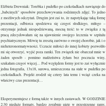
Elżbieta Drewniak: Torebka i pudełko po czekoladkach nawiązuje do
„babcinych” sposobów przechowywania rodzinnych zdjęć. To jedno
z możliwych odczytań. Drugim jest zaś to, że napotykając taką formę
prezentacji, odbiorca spodziewa się czegoś słodkiego, miłego –
otrzymuje jednak niespodziewaną, mocną treść: to w związku z tą
pracą zdecydowałam się na ujawnienie swojego leczenia w szpitalu
psychiatrycznym. Mówię tu zresztą zarówno o swojej chorobie, jak i o
nieheteronormatywności. Uczucie miłości do innej kobiety pozwoliło
mi się otworzyć, wyjść poza ramki. Ten związek nie obarczał mnie w
żaden sposób - pomimo małżeństwa żyłam bez poczucia winy,
szukałam czegoś więcej… Pod względem formy jest to zaś wyłącznie
jedna fotografia, 13x18, surowa, umieszczona na stałe w pudełku po
czekoladkach. Projekt zrodził się cztery lata temu i wciąż czeka na
właściwy czas prezentacji…
Eksperymentujesz z formą także w innych zastawach. W GODZINIE
2:30 nieduże formaty, bardzo zgrabnie ujęte w przestrzenne ramy,