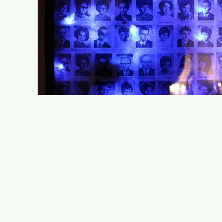
O autopr
O negaty
O dojrzewaniu fotogr
O czterech aparatach (
O edyto
O warsztatach i działaniach wo
O edukacji f
O (nie)
O kobietach, m
O archiwach 