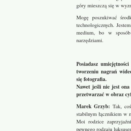
góry mieszczą się w wyzn
Mogę poszukiwać środ
technologicznych. Jestem
medium, bo w sposób 
narzędziami.
Posiadasz umiejętności
tworzeniu nagrań wide
się fotografia.
Nawet jeśli nie jest on
przetwarzać w obraz cyf
Marek Grzyb:
Tak, coś
stabilnym łącznikiem w m
Moi rodzice zaprzyjaźn
pewnego rodzaju luksusem