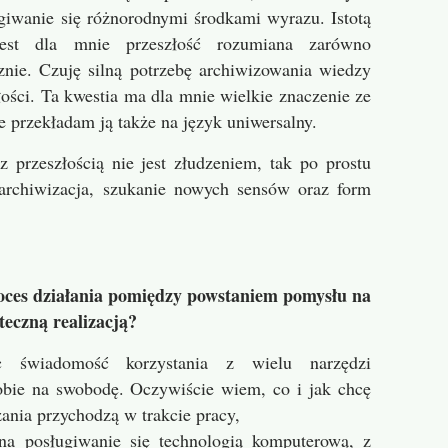
giwanie się różnorodnymi środkami wyrazu. Istotą
 jest dla mnie przeszłość rozumiana zarówno
icznie. Czuję silną potrzebę archiwizowania wiedzy
łości. Ta kwestia ma dla mnie wielkie znaczenie ze
 przekładam ją także na język uniwersalny.
 z przeszłością nie jest złudzeniem, tak po prostu
 archiwizacja, szukanie nowych sensów oraz form
roces działania pomiędzy powstaniem pomysłu na
teczną realizacją?
c świadomość korzystania z wielu narzędzi
bie na swobodę. Oczywiście wiem, co i jak chcę
zania przychodzą w trakcie pracy,
na posługiwanie się technologią komputerową, z