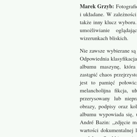
Marek Grzyb:
Fotografi
i układane. W zależnośc
także inny klucz wyboru
umożliwianie ogląda
wizerunkach bliskich.
Nie zawsze wybierane są 
Odpowiednia klasyfikacja 
albumu maszynę, która
zastąpić chaos przejrzyst
jest to pamięć połowic
melancholijna fikcja, 
przerysowany lub niep
obrazy, podpisy oraz ko
albumu wypowiada się, u
André Bazin: „zdjęcie m
wartości dokumentalnej 