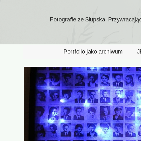
Fotografie ze Słupska. Przywracają
Portfolio jako archiwum
J
Go
Portfoli
O reprodukcjach malarst
Przeg
O jedności przekazu - 
Projekto