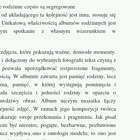
e rodzinne często są segregowane
i od układającego ta
kolejność jest inna, stosuje się
. Unikatową właściwością albumów rodzinnych jest
jącym spotkanie z własnym wizerunkiem w
zdjęcia, które pokazują ważne, doniosłe momenty.
i dołączony do wybranych fotografii tekst czynią z
 pozwala uporządkować rozproszone fragmenty,
ością. W albumie zawarta jest pamięć rodziny, lecz
zna, pamięć, w której występują pominięcia i
ułuda szczęścia i jedności rodziny w oparciu o
rawdziwy obraz. Album niczym mozaika łączy
lejność zdjęć. W ramach jego kompozycji twórca
kazuje swoje przekonania i pragnienia. Jak pisał
oże być nieostre, pogięte, bezbarwne, pozbawione
lecz wypływa ono z ontologii modelu; to ono jest