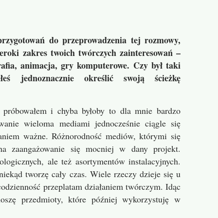
ja - Buty
 - Grzebień
przygotowań do przeprowadzenia tej rozmowy,
eroki zakres twoich twórczych zainteresowań –
fii bez właściwości
grafia, animacja, gry komputerowe. Czy był taki
łeś jednoznacznie określić swoją ścieżkę
tocze
e próbowałem i chyba byłoby to dla mnie bardzo
owanie wieloma mediami jednocześnie ciągle się
)
aniem ważne. Różnorodność mediów, którymi się
na zaangażowanie się mocniej w dany projekt.
logicznych, ale też asortymentów instalacyjnych.
iekąd tworzę cały czas. Wiele rzeczy dzieje się u
codzienność przeplatam działaniem twórczym. Idąc
noszę przedmioty, które później wykorzystuję w