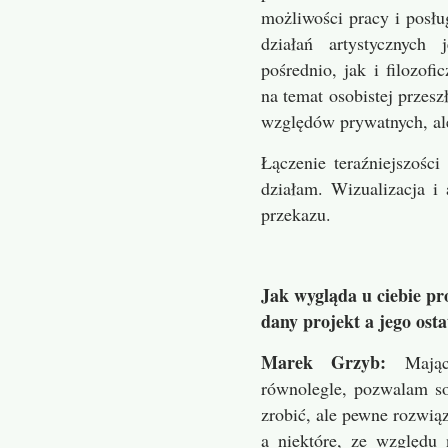
możliwości pracy i posłu
gi i twórczej dydaktyce (z Piotrem Komorowskim)
działań artystycznych
pośrednio, jak i filozof
 doświadczeniu formy (z Teresa Anniuk - Gulak)
na temat osobistej przesz
względów prywatnych, ale
odach i postapokalipsie (z Haliną Mardułą)
Łączenie teraźniejszości
chu i rozedrganiu (z Ireną Polit)
działam. Wizualizacja i
przekazu.
dze i stracie (z Karoliną Jonderko)
nnikach i porno(z Agatą Grzych)
Jak wygląda u ciebie p
dechu i piasku (z Dorotą Sitnik)
dany projekt a jego osta
lejaniu przeszłości (z Weroniką Teplicką)
Marek Grzyb:
Mają
równolegle, pozwalam so
ą szeptem wśród zgiełku świata (z Kamilą J.Gruss)
zrobić, ale pewne rozwią
a niektóre, ze względu 