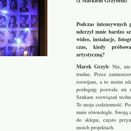
(z
Markiem Grzybem
)
ezentacji (ze Svetlaną Biletnicovą)
Kolekc
wach i błędach (Katarzyna Laskus)
Kolekcja
Podczas intensywnych 
uderzył mnie bardzo sz
aficznej świadomości (z Wojciechem Kubickim)
Kolekcja fotogra
wideo, instalacje, foto
czas, kiedy próbowa
sentymentalny obraz miasta) (Katarzyna Laskus)
Roz
artystyczną?
waniu i selekcji (z Kubą Ociepą)
Marek Grzyb
: Nie, ni
trudne. Przez zainteres
kół projektu Portfolio jako archiwum (Katarzyna Laskus
rozwijam, a to moim zd
otograficznej (z Jadwigą Girsa-Zimny)
posługuję pozwala mi 
Szukam rozwiązań techno
pamięci miejsc (Katarzyna Laskus)
To moja codzienność. Pon
mnie równolegle. Swoją 
iastach i obfitości (z Pawłem Jasińskim)
do sklepu, często przy
moich projektach.
fotografii rodzinnej (Katarzyna Laskus)