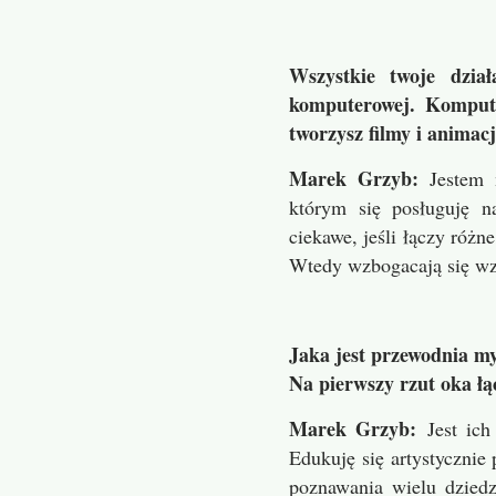
h i improwizacjach (z Agnieszką Laskus)
Wszystkie twoje dzia
półmetku … (Katarzyna Laskus)
komputerowej. Kompute
tworzysz filmy i animacj
 i skarbach (z Patrycją Basińską)
Marek Grzyb:
Jestem 
ofototerapii (Katarzyna Laskus)
którym się posługuję n
ciekawe, jeśli łączy różn
nii i akceptacji (z Elą Drewniak)
Wtedy wzbogacają się wz
etyce błędu (Katarzyna Laskus)
ządzeniach losu (z Anetą Więcek – Zabłotną)
Jaka jest przewodnia my
Na pierwszy rzut oka łąc
autoportretach (Katarzyna Laskus)
Marek Grzyb:
Jest ic
enikaniu (z Agnieszką Antosiewicz – Mas)
Edukuję się artystycznie 
poznawania wielu dzied
i fotomanipulacjach (z Mariuszem Raźniewskim)